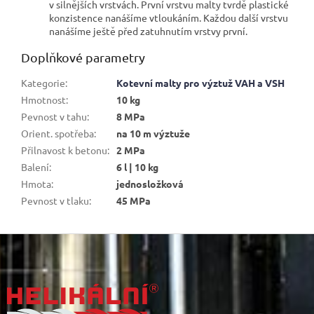
v silnějších vrstvách. První vrstvu malty tvrdě plastické
konzistence nanášíme vtloukáním. Každou další vrstvu
nanášíme ještě před zatuhnutím vrstvy první.
Doplňkové parametry
Kategorie
:
Kotevní malty pro výztuž VAH a VSH
Hmotnost
:
10 kg
Pevnost v tahu
:
8 MPa
Orient. spotřeba
:
na 10 m výztuže
Přilnavost k betonu
:
2 MPa
Balení
:
6 l | 10 kg
Hmota
:
jednosložková
Pevnost v tlaku
:
45 MPa
Z
á
p
a
t