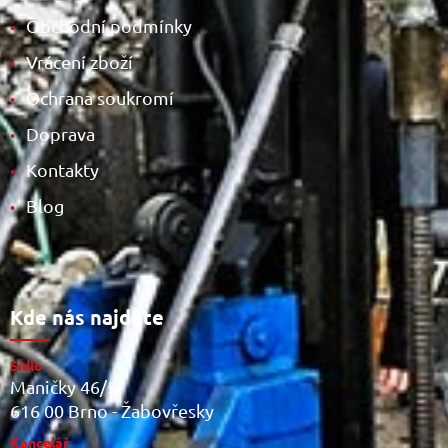
Obchodní podmínky
•
Vrácení zboží
•
Ochrana soukromí
•
Doprava
•
Kontakty
•
Blog
•
Kde nás najdete
Sídlo
Maničky 46/5
616 00 Brno - Žabovřesky
Kancelář