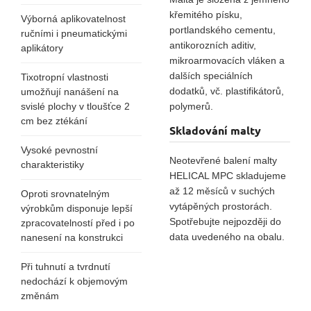
křemitého písku,
Výborná aplikovatelnost
portlandského cementu,
ručními i pneumatickými
antikorozních aditiv,
aplikátory
mikroarmovacích vláken a
dalších speciálních
Tixotropní vlastnosti
dodatků, vč. plastifikátorů,
umožňují nanášení na
svislé plochy v tloušťce 2
polymerů.
cm bez ztékání
Skladování malty
Vysoké pevnostní
Neotevřené balení malty
charakteristiky
HELICAL MPC skladujeme
až 12 měsíců v suchých
Oproti srovnatelným
vytápěných prostorách.
výrobkům disponuje lepší
Spotřebujte nejpozději do
zpracovatelností před i po
data uvedeného na obalu.
nanesení na konstrukci
Při tuhnutí a tvrdnutí
nedochází k objemovým
změnám