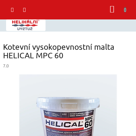
Přejít
NÁKUP
na
obsah
KOŠÍK
Kotevní vysokopevnostní malta
HELICAL MPC 60
7.0