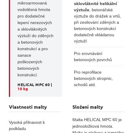
mikroarmovaná
sklovláknité helikální
vodotěsná hmota
výztuže
, betonářské
pro dodatečné
výztuže do drážek a vrtů,
při zesilování zděných a
lepení nerezových
betonových konstrukcí
a sklovláknitých
dodatečně vkládanou
výztuží do zděných
výztuží
a betonových
konstrukcí a pro
Pro srovnávání
sanace
betonových povrchů
poškozených
betonových
Pro reprofilace
konstrukcí.
betonových stropnic,
HELICAL MPC 60 |
schodů atd.
10 kg
Vlastnosti malty
Složení malty
Malta HELICAL MPC 60 je
Vysoká přilnavost k
jednosložková hmota.
podkladu
Malta je složena z jemného