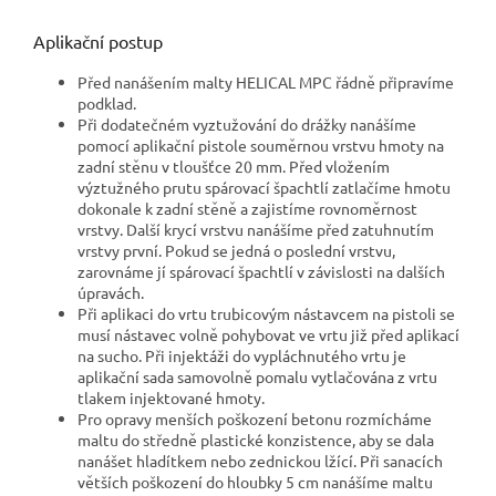
Aplikační postup
Před nanášením malty HELICAL MPC řádně připravíme
podklad.
Při dodatečném vyztužování do drážky nanášíme
pomocí aplikační pistole souměrnou vrstvu hmoty na
zadní stěnu v tloušťce 20 mm. Před vložením
výztužného prutu spárovací špachtlí zatlačíme hmotu
dokonale k zadní stěně a zajistíme rovnoměrnost
vrstvy. Další krycí vrstvu nanášíme před zatuhnutím
vrstvy první. Pokud se jedná o poslední vrstvu,
zarovnáme jí spárovací špachtlí v závislosti na dalších
úpravách.
Při aplikaci do vrtu trubicovým nástavcem na pistoli se
musí nástavec volně pohybovat ve vrtu již před aplikací
na sucho. Při injektáži do vypláchnutého vrtu je
aplikační sada samovolně pomalu vytlačována z vrtu
tlakem injektované hmoty.
Pro opravy menších poškození betonu rozmícháme
maltu do středně plastické konzistence, aby se dala
nanášet hladítkem nebo zednickou lžící. Při sanacích
větších poškození do hloubky 5 cm nanášíme maltu