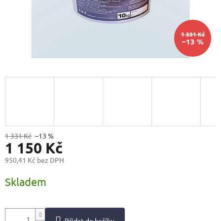
1 331 Kč
–13 %
1 331 Kč
–13 %
1 150 Kč
950,41 Kč bez DPH
Měrná
Skladem
cena:
Přidat do košíku