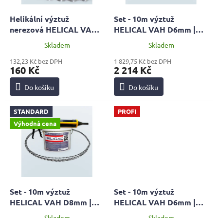
o
k
d
t
Helikální výztuž
Set - 10m výztuž
u
ů
nerezová HELICAL VAH
HELICAL VAH D6mm |
k
D6mm, 1 metr | PROFI
STANDARD + malta MPC
Skladem
Skladem
t
60 + pistol HOBBY
ů
132,23 Kč bez DPH
1 829,75 Kč bez DPH
160 Kč
2 214 Kč
Do košíku
Do košíku
STANDARD
PROFI
Výhodná cena
Set - 10m výztuž
Set - 10m výztuž
HELICAL VAH D8mm |
HELICAL VAH D6mm |
STANDARD + malta MPC
PROFI + malta MPC 60 +
Skladem
Skladem