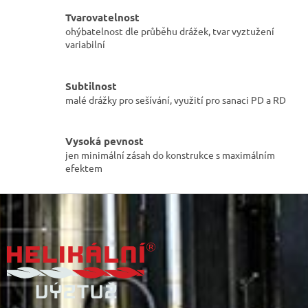
r
v
Tvarovatelnost
k
ohýbatelnost dle průběhu drážek, tvar vyztužení
y
variabilní
v
ý
p
Subtilnost
i
malé drážky pro sešívání, využití pro sanaci PD a RD
s
u
Vysoká pevnost
jen minimální zásah do konstrukce s maximálním
efektem
Z
á
p
a
t
í