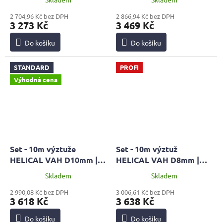
60 + pistol HOBBY
pistol HOBBY
2 704,96 Kč bez DPH
2 866,94 Kč bez DPH
3 273 Kč
3 469 Kč
Do košíku
Do košíku
STANDARD
PROFI
Výhodná cena
Set - 10m výztuže
Set - 10m výztuž
HELICAL VAH D10mm |
HELICAL VAH D8mm |
STANDARD + malta MPC
PROFI + malta MPC 60 +
Skladem
Skladem
60 + pistol HOBBY
pistol HOBBY
2 990,08 Kč bez DPH
3 006,61 Kč bez DPH
3 618 Kč
3 638 Kč
Do košíku
Do košíku