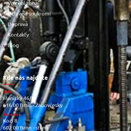
Vrácení zboží
•
Ochrana soukromí
•
Doprava
•
Kontakty
•
Blog
•
Kde nás najdete
Sídlo
Maničky 46/5
616 00 Brno - Žabovřesky
Kancelář
Kozí 8
602 00 Brno - střed