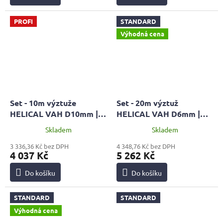
PROFI
STANDARD
Výhodná cena
Set - 10m výztuže
Set - 20m výztuž
HELICAL VAH D10mm |
HELICAL VAH D6mm |
PROFI + malta MPC 60 +
STANDARD + 2x malta
Skladem
Skladem
pistol HOBBY
MPC 60 + pistol HOBBY
3 336,36 Kč bez DPH
4 348,76 Kč bez DPH
4 037 Kč
5 262 Kč
Do košíku
Do košíku
STANDARD
STANDARD
Výhodná cena