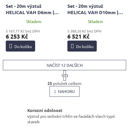
Set - 20m výztuž
Set - 20m výztuž
HELICAL VAH D6mm |
HELICAL VAH D10mm |
PROFI + 2x malta MPC 60
STANDARD + 2x malta
Skladem
Skladem
+ pistol HOBBY
MPC 60 + pistol HOBBY
5 167,77 Kč bez DPH
5 389,26 Kč bez DPH
6 253 Kč
6 521 Kč
Do košíku
Do košíku
NAČÍST 12 DALŠÍCH
S
1
3
t
O
r
25
položek celkem
v
á
l
NAHORU
n
k
á
o
d
v
a
Korozní odolnost
á
c
výztuž pro sešívání trhlin ve fasádách všech typů
n
í
í
staveb
p