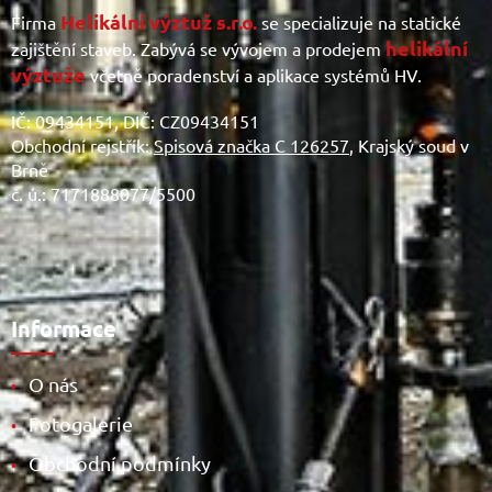
Helikální výztuž s.r.o.
Firma
se specializuje na statické
helikální
zajištění staveb. Zabývá se vývojem a prodejem
výztuže
včetně poradenství a aplikace systémů HV.
IČ: 09434151, DIČ: CZ09434151
Obchodní rejstřík:
Spisová značka C 126257
, Krajský soud v
Brně
č. ú.: 7171888077/5500
Informace
O nás
•
Fotogalerie
•
Obchodní podmínky
•