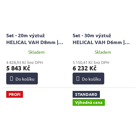
Set - 20m výztuž
Set - 30m výztuž
HELICAL VAH D8mm |
HELICAL VAH D6mm |
STANDARD + 2x malta
STANDARD + 3x malta
Skladem
Skladem
MPC 60 + pistol HOBBY
MPC 60 + pistol HOBBY
4 828,93 Kč bez DPH
5 150,41 Kč bez DPH
5 843 Kč
6 232 Kč
Do košíku
Do košíku
PROFI
STANDARD
Výhodná cena