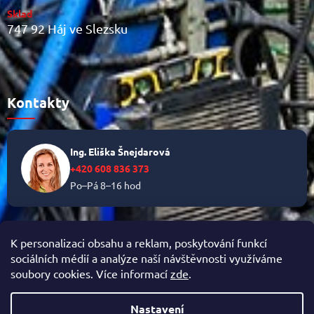
Sklad
747 92 Háj ve Slezsku
Kontakty
Ing. Eliška Šnejdarová
+420 608 836 373
Po–Pá 8–16 hod
✉
info@helikalni.cz
K personalizaci obsahu a reklam, poskytování funkcí
sociálních médií a analýze naší návštěvnosti využíváme
soubory cookies. Více informací
zde
.
Vytvořil Shoptet
Nastavení