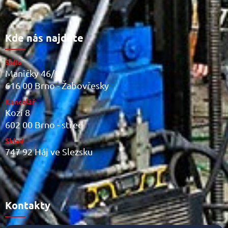
Kde nás najdete
Sídlo
Maničky 46/5
616 00 Brno - Žabovřesky
Kancelář
Kozí 8
602 00 Brno - střed
Sklad
747 92 Háj ve Slezsku
Kontakty