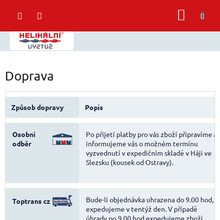
Přejít
NÁKUP
na
obsah
KOŠÍK
Doprava
Způsob dopravy
Popis
Osobní
Po přijetí platby pro vás zboží připravíme a
odběr
informujeme vás o možném termínu
vyzvednutí v expedičním skladě v Háji ve
Slezsku (kousek od Ostravy).
Bude-li objednávka uhrazena do 9.00 hod,
Toptrans cz
expedujeme v tentýž den. V případě
úhrady po 9.00 hod expedujeme zboží