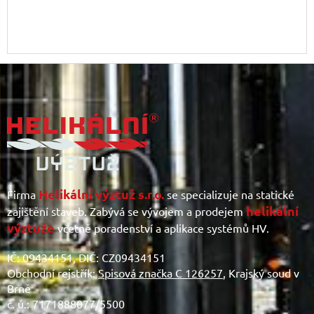
Z
á
p
a
t
í
Helikální výztuž s.r.o.
Firma
se specializuje na statické
helikální
zajištění staveb. Zabývá se vývojem a prodejem
výztuže
včetně poradenství a aplikace systémů HV.
IČ: 09434151, DIČ: CZ09434151
Obchodní rejstřík:
Spisová značka C 126257
, Krajský soud v
Brně
č. ú.: 7171888077/5500