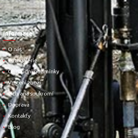
Informace
O nás
•
Fotogalerie
•
Obchodní podmínky
•
Vrácení zboží
•
Ochrana soukromí
•
Doprava
•
Kontakty
•
Blog
•