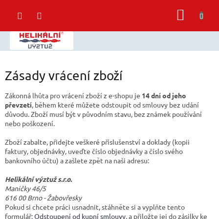
Přejít
NÁKUP
na
obsah
KOŠÍK
Zásady vrácení zboží
Zákonná lhůta pro vrácení zboží z e-shopu je
14 dní od jeho
převzetí
, během které můžete odstoupit od smlouvy bez udání
důvodu. Zboží musí být v původním stavu, bez známek používání
nebo poškození.
Zboží zabalte, přidejte veškeré příslušenství a doklady (kopii
faktury, objednávky, uveďte číslo objednávky a číslo svého
bankovního účtu) a zašlete zpět na naši adresu:
Helikální výztuž s.r.o.
Maničky 46/5
616 00 Brno - Žabovřesky
Pokud si chcete práci usnadnit, stáhněte si a vyplňte tento
formulář:
Odstoupení od kupní smlouvy
, a přiložte jej do zásilky ke