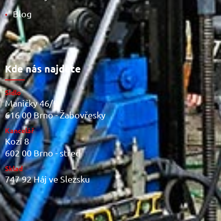
Blog
•
Kde nás najdete
Sídlo
Maničky 46/5
616 00 Brno - Žabovřesky
Kancelář
Kozí 8
602 00 Brno - střed
Sklad
747 92 Háj ve Slezsku