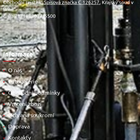
Obchodní rejstřík:
Spisová značka C 126257
, Krajský soud v
Brně
č. ú.: 7171888077/5500
Informace
O nás
•
Fotogalerie
•
Obchodní podmínky
•
Vrácení zboží
•
Ochrana soukromí
•
Doprava
•
Kontakty
•