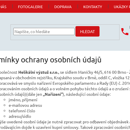
NÁS
FOTOGALERIE
DOPRAVA
KONTAKTY
UKÁZKY 
HLEDAT
mínky ochrany osobních údajů
polečnost
Helikální výztuž s.r.o.
, se sídlem Maničky 46/5, 616 00 Brno 
apsaná v obchodním rejstříku, Krajského soudu v Brně, oddíl C, vložka 12
pracovává ve smyslu nařízení Evropského parlamentu a Rady (EU) č. 2016
pracováním osobních údajů a o volném pohybu těchto údajů a o zrušení
sobních údajů)(dále jen
„Nařízení“
), následující osobní údaje:
jméno, příjmení
e-mailovou adresu
telefonní číslo
adresu/sídlo
ýše uvedené osobní údaje je nutné zpracovat pro odbavení objednávek a
rodávajícím dojde k uzavření kupní smlouvy. Takové zpracování osobních 