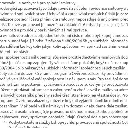
pracování je nezbytné pro splnění smlouvy.
rodávající zpracovává tyto údaje rovněž za účelem evidence smlouvy a 
ovinností smluvních stran. Uchování a zpracování osobních údajů je za
ealizace poslední části plnění dle smlouvy, nepožaduje-li jiný právní 
elší. Takové zpracování je možné na základě čl. 6 odst. 1 písm. c) a f) Na
ovinnosti a pro účely oprávněných zájmů správce.
a e-mailovou adresu, případně telefonní číslo mohou být kupujícímu zasí
ostup umožňuje § 7 odst. 3 zákona č.480/2004 Sb., o službách informační
ato sdělení lze kdykoliv jakýmkoliv způsobem – například zasláním e-m
dělení – odhlásit.
aši spokojenost s nákupem zjišťujeme prostřednictvím e-mailových dot
ěhož je náš e-shop zapojen. Ty vám zasíláme pokaždé, když u nás nakoupí
80/2004 Sb. o některých službách informační společnosti jejich zasílán
čely zaslání dotazníků v rámci programu Ověřeno zákazníky provádíme 
počívá ve zjišťování vaší spokojenosti s nákupem u nás. Pro zasílání dot
ašeho tržního postavení využíváme zpracovatele, kterým je provozovate
ůžeme předávat informace o zakoupeném zboží a vaši e-mailovou adresu.
ailových dotazníků předány žádné třetí straně pro její vlastní účely. Pro
rogramu Ověřeno zákazníky můžete kdykoli vyjádřit námitku odmítnutím
otazníkem. V případě vaší námitky vám dotazník nebudeme dále zasílat.
pracování osobních údajů je prováděno obchodní manažerkou společnosti H
nejdarovou, tedy správcem osobních údajů. Osobní údaje pro tohoto spr
Poskytovatelem služby Eshop-rychle, provozované společností Gole
01, České Budějovice