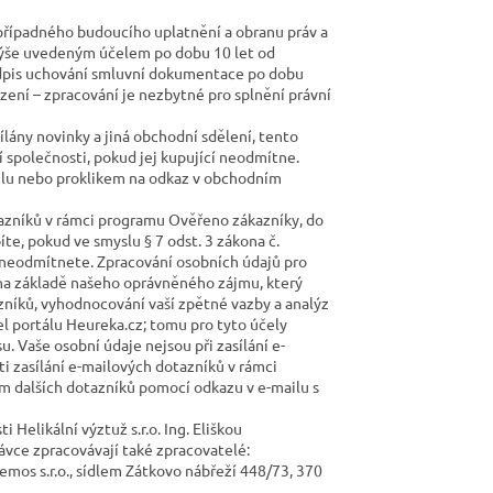
případného budoucího uplatnění a obranu práv a
 výše uvedeným účelem po dobu 10 let od
předpis uchování smluvní dokumentace po dobu
řízení – zpracování je nezbytné pro splnění právní
lány novinky a jiná obchodní sdělení, tento
 společnosti, pokud jej kupující neodmítne.
ailu nebo proklikem na odkaz v obchodním
azníků v rámci programu Ověřeno zákazníky, do
te, pokud ve smyslu § 7 odst. 3 zákona č.
í neodmítnete. Zpracování osobních údajů pro
na základě našeho oprávněného zájmu, který
azníků, vyhodnocování vaší zpětné vazby a analýz
l portálu Heureka.cz; tomu pro tyto účely
 Vaše osobní údaje nejsou při zasílání e-
ti zasílání e-mailových dotazníků v rámci
 dalších dotazníků pomocí odkazu v e-mailu s
elikální výztuž s.r.o. Ing. Eliškou
ávce zpracovávají také zpracovatelé:
mos s.r.o., sídlem Zátkovo nábřeží 448/73, 370