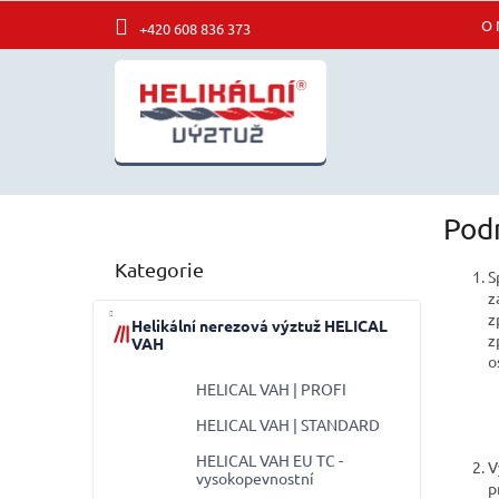
Přejít
O 
+420 608 836 373
na
obsah
P
Pod
o
Přeskočit
s
Kategorie
kategorie
t
S
z
r
z
a
Helikální nerezová výztuž HELICAL
z
VAH
n
o
n
HELICAL VAH | PROFI
í
p
HELICAL VAH | STANDARD
a
HELICAL VAH EU TC -
V
n
vysokopevnostní
p