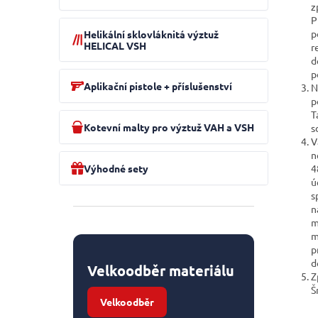
e
z
l
P
p
Helikální sklovláknitá výztuž
HELICAL VSH
r
d
p
Aplikační pistole + příslušenství
N
p
T
Kotevní malty pro výztuž VAH a VSH
s
V
n
Výhodné sety
4
ú
s
n
m
m
p
d
Velkoodběr materiálu
Z
Š
Velkoodběr