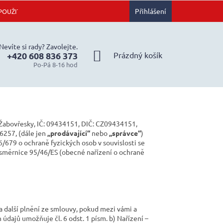
Přihlášení
POUŽITÍ
JAK NAKUPOVAT
OBCHODNÍ PODMÍNKY
ZÁSAD
Nevíte si rady? Zavolejte.
NÁKUPNÍ
Prázdný košík
+420 608 836 373
Po-Pá 8-16 hod
KOŠÍK
- Žabovřesky, IČ: 09434151, DIČ: CZ09434151,
6257, (dále jen
„prodávající“
nebo
„správce“
)
/679 o ochraně fyzických osob v souvislosti se
 směrnice 95/46/ES (obecné nařízení o ochraně
 další plnění ze smlouvy, pokud mezi vámi a
údajů umožňuje čl. 6 odst. 1 písm. b) Nařízení –