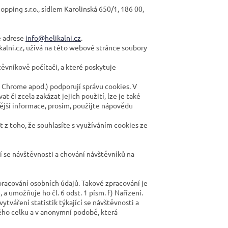
ping s.r.o., sídlem Karolinská 650/1, 186 00,
é adrese
info@helikalni.cz
.
alni.cz, užívá na této webové stránce soubory
ěvníkově počítači, a které poskytuje
e Chrome apod.) podporují správu cookies. V
 či zcela zakázat jejich použití, lze je také
nější informace, prosím, použijte nápovědu
z toho, že souhlasíte s využíváním cookies ze
í se návštěvnosti a chování návštěvníků na
acování osobních údajů. Takové zpracování je
umožňuje ho čl. 6 odst. 1 písm. f) Nařízení.
tváření statistik týkající se návštěvnosti a
ho celku a v anonymní podobě, která