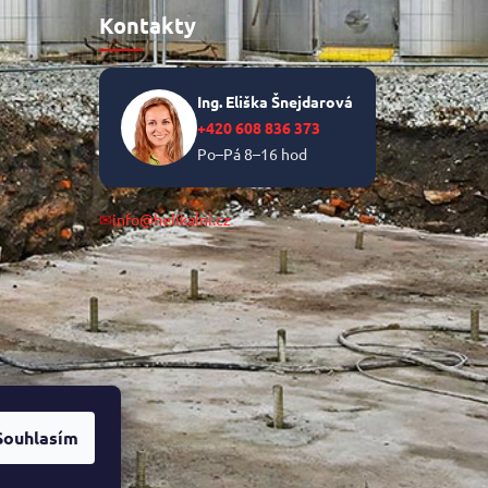
Kontakty
Ing. Eliška Šnejdarová
+420 608 836 373
Po–Pá 8–16 hod
✉
info@helikalni.cz
Souhlasím