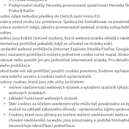
Poskytovatel služby Heureka, provozované společností Heureka Shop
Praha 8-Karlín
sobní údaje nebudou předány do třetích zemí mimo EU.
právce nemá osobu tzv. pověřence. Správce lze kontaktovat na emailov
právce osobních údajů, jakožto provozovatel webové stránky eshop.helik
ookies.
ookies jsou krátké textové soubory, které webová stránka ukládá v návšt
nternetový prohlížeč pokaždé, když se uživatel na stránku vrátí.
tandardní webové prohlížeče (Internet Explorer, Mozilla Firefox, Googl
ámci nastavení prohlížečů můžete jednotlivé cookie ručně mazat, blokovat
lokovat nebo povolit jen pro jednotlivé internetové stránky. Pro detail
ašeho prohlížeče.
okud bude mít váš prohlížeč použití cookies povoleno, budeme vycházet 
trany našeho serveru a cookies našich zpracovatelů.
oubory cookies, které jsou zde užity za účelem:
měření návštěvnosti webových stránek a vytváření statistik týkajíc
webových stránkách
základní funkčnosti webových stránek
Sběr cookies za účelem uvedeným výše může být považováno za zpr
možné na základě zákonného důvodu - oprávněného zájmu správce, a 
Cookies, které jsou sbírány za účelem měření návštěvnosti webu a vy
chování návštěvníků na webu, jsou posuzovány v podobě hromadné
neumožňuje identifikaci jednotlivce.