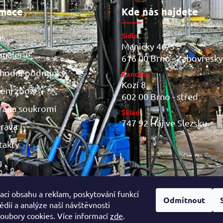
rmace
Kde nás najdete
Sídlo
ás
Maničky 46/5
ogalerie
616 00 Brno - Žabovřesky
hodní podmínky
Kancelář
Kozí 8
ení zboží
602 00 Brno - střed
rana soukromí
Sklad
747 92 Háj ve Slezsku
rava
takty
g
aci obsahu a reklam, poskytování funkcí
Odmítnout
édií a analýze naší návštěvnosti
oubory cookies. Více informací
zde
.