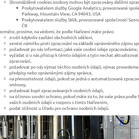
Shromážděné cookies soubory mohou být zpracovány dalšími zprac
Poskytovatelem služby Google Analytics, provozované spole
Parkway, Mountain View, CA 94043, USA
Poskytovatelem služby Sklik, provozované společností Seznam
ČR
ezměte, prosíme, na vědomí, že podle Nařízení máte právo:
zrušit kdykoliv zasílání obchodních sdělení,
vznést námitku proti zpracování na základě oprávněného zájmu sp
požadovat po nás informaci, jaké vaše osobní údaje zpracováváme,
vyžádat si u nás přístup k těmto údajům a tyto nechat aktualizov
zpracování,
požadovat po nás výmaz těchto osobních údajů, výmaz provedeme,
předpisy nebo oprávněnými zájmy správce,
na přenositelnost údajů, pokud se jedná o automatizované zpracov
smlouvy,
požadovat kopii zpracovávaných osobních údajů,
na účinnou soudní ochranu, pokud máte za to, že vaše práva podle 
vašich osobních údajů v rozporu s tímto Nařízením,
podat stížnost u Úřadu pro ochranu osobních údajů.