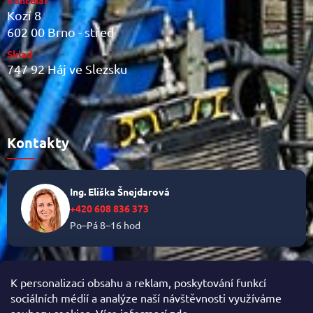
Kancelář
Kozí 8
602 00 Brno - střed
Sklad
747 92 Háj ve Slezsku
Kontakty
Ing. Eliška Šnejdarová
+420 608 836 373
Po–Pá 8–16 hod
✉
info@helikalni.cz
K personalizaci obsahu a reklam, poskytování funkcí
sociálních médií a analýze naší návštěvnosti využíváme