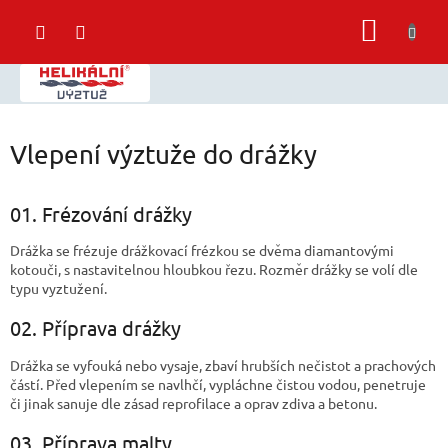
Přejít
NÁKUP
na
obsah
KOŠÍK
Vlepení výztuže do drážky
01. Frézování drážky
Drážka se frézuje drážkovací frézkou se dvěma diamantovými
kotouči, s nastavitelnou hloubkou řezu. Rozměr drážky se volí dle
typu vyztužení.
02. Příprava drážky
Drážka se vyfouká nebo vysaje, zbaví hrubších nečistot a prachových
částí. Před vlepením se navlhčí, vypláchne čistou vodou, penetruje
či jinak sanuje dle zásad reprofilace a oprav zdiva a betonu.
03. Příprava malty