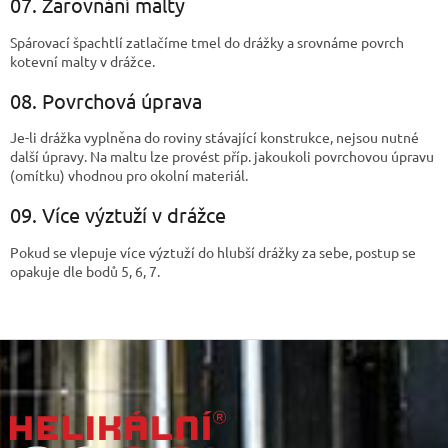
07. Zarovnání malty
Spárovací špachtlí zatlačíme tmel do drážky a srovnáme povrch
kotevní malty v drážce.
08. Povrchová úprava
Je-li drážka vyplněna do roviny stávající konstrukce, nejsou nutné
další úpravy. Na maltu lze provést příp. jakoukoli povrchovou úpravu
(omítku) vhodnou pro okolní materiál.
09. Více výztuží v drážce
Pokud se vlepuje více výztuží do hlubší drážky za sebe, postup se
opakuje dle bodů 5, 6, 7.
Z
á
p
a
t