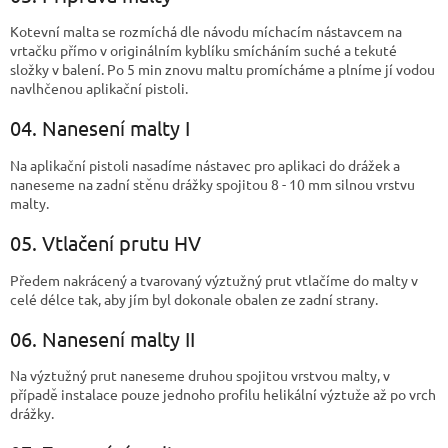
Kotevní malta se rozmíchá dle návodu míchacím nástavcem na
vrtačku přímo v originálním kyblíku smícháním suché a tekuté
složky v balení. Po 5 min znovu maltu promícháme a plníme jí vodou
navlhčenou aplikační pistoli.
04. Nanesení malty I
Na aplikační pistoli nasadíme nástavec pro aplikaci do drážek a
naneseme na zadní stěnu drážky spojitou 8 - 10 mm silnou vrstvu
malty.
05. Vtlačení prutu HV
Předem nakrácený a tvarovaný výztužný prut vtlačíme do malty v
celé délce tak, aby jím byl dokonale obalen ze zadní strany.
06. Nanesení malty II
Na výztužný prut naneseme druhou spojitou vrstvou malty, v
případě instalace pouze jednoho profilu helikální výztuže až po vrch
drážky.