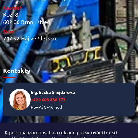
Kancelář
Kozí 8
602 00 Brno - střed
Sklad
747 92 Háj ve Slezsku
Kontakty
Ing. Eliška Šnejdarová
+420 608 836 373
Po–Pá 8–16 hod
✉
info@helikalni.cz
K personalizaci obsahu a reklam, poskytování funkcí