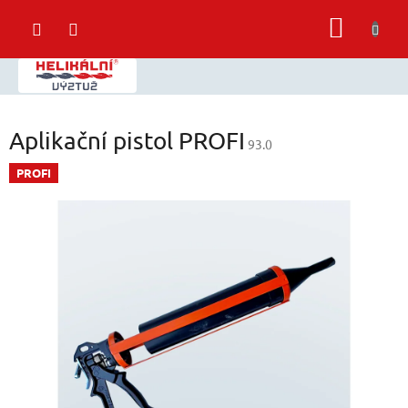
Přejít
NÁKUP
na
obsah
KOŠÍK
Aplikační pistol PROFI
93.0
PROFI