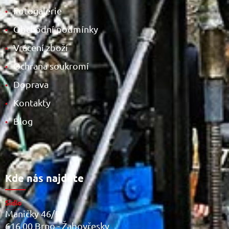
Fotogalerie
•
Obchodní podmínky
•
Vrácení zboží
•
Ochrana soukromí
•
Doprava
•
Kontakty
•
Blog
•
Kde nás najdete
Sídlo
Maničky 46/5
616 00 Brno - Žabovřesky