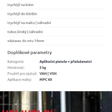
trychtýř na krém
trychtýř do štěrbin
trychtýř na maltu | náhradní
tubus široký | náhradní
nástavec do vrtu 14mm
Doplňkové parametry
Kategorie
:
Aplikační pistole + příslušenství
Hmotnost
:
3 kg
Použití pro výztuž
:
VAH | VSH
Aplikace malty
:
MPC 60
Z
á
p
a