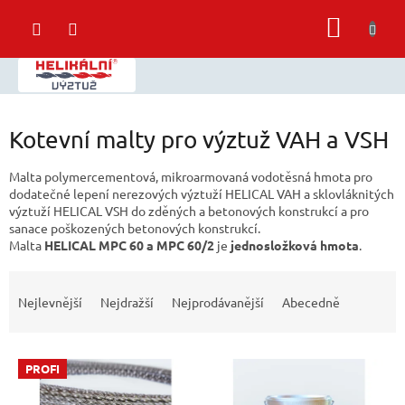
Přejít
NÁKUP
na
obsah
KOŠÍK
Kotevní malty pro výztuž VAH a VSH
Malta polymercementová, mikroarmovaná vodotěsná hmota pro
dodatečné lepení nerezových výztuží HELICAL VAH a sklovláknitých
výztuží HELICAL VSH do zděných a betonových konstrukcí a pro
sanace poškozených betonových konstrukcí.
Malta
HELICAL MPC 60 a MPC 60/2
je
jednosložková hmota
.
Ř
a
Nejlevnější
Nejdražší
Nejprodávanější
Abecedně
z
e
V
n
PROFI
ý
í
p
p