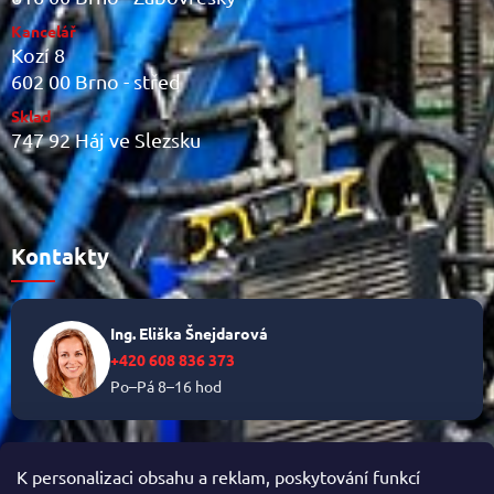
Kancelář
Kozí 8
602 00 Brno - střed
Sklad
747 92 Háj ve Slezsku
Kontakty
Ing. Eliška Šnejdarová
+420 608 836 373
Po–Pá 8–16 hod
✉
info@helikalni.cz
K personalizaci obsahu a reklam, poskytování funkcí