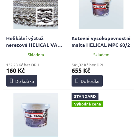
i
r
s
o
p
d
r
u
o
k
d
t
Helikální výztuž
Kotevní vysokopevnostní
u
ů
nerezová HELICAL VAH
malta HELICAL MPC 60/2
k
D6mm, 1 metr | PROFI
Skladem
Skladem
t
ů
132,23 Kč bez DPH
541,32 Kč bez DPH
160 Kč
655 Kč
Do košíku
Do košíku
STANDARD
Výhodná cena