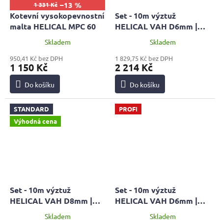
–13 %
1 331 Kč
Kotevní vysokopevnostní
Set - 10m výztuž
malta HELICAL MPC 60
HELICAL VAH D6mm |
STANDARD + malta MPC
Skladem
Skladem
60 + pistol HOBBY
950,41 Kč bez DPH
1 829,75 Kč bez DPH
1 150 Kč
2 214 Kč
Do košíku
Do košíku
STANDARD
PROFI
Výhodná cena
Set - 10m výztuž
Set - 10m výztuž
HELICAL VAH D8mm |
HELICAL VAH D6mm |
STANDARD + malta MPC
PROFI + malta MPC 60 +
Skladem
Skladem