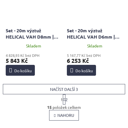
Set - 20m výztuž
Set - 20m výztuž
HELICAL VAH D8mm |
HELICAL VAH D6mm |
STANDARD + 2x malta
PROFI + 2x malta MPC 60
Skladem
Skladem
MPC 60 + pistol HOBBY
+ pistol HOBBY
4 828,93 Kč bez DPH
5 167,77 Kč bez DPH
5 843 Kč
6 253 Kč
Do košíku
Do košíku
NAČÍST DALŠÍ 3
S
1
2
t
O
r
15
položek celkem
v
á
l
NAHORU
n
k
á
o
d