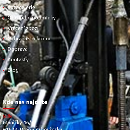
Fotogalerie
•
Obchodní podmínky
•
Vrácení zboží
•
Ochrana soukromí
•
Doprava
•
Kontakty
•
Blog
•
Kde nás najdete
Sídlo
Maničky 46/5
616 00 Brno - Žabovřesky