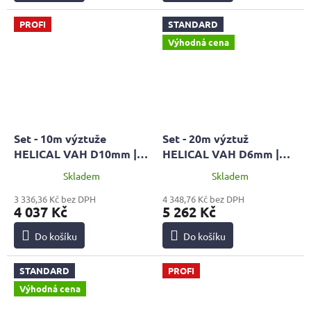
PROFI
STANDARD
Výhodná cena
Set - 10m výztuže
Set - 20m výztuž
HELICAL VAH D10mm |
HELICAL VAH D6mm |
PROFI + malta MPC 60 +
STANDARD + 2x malta
Skladem
Skladem
pistol HOBBY
MPC 60 + pistol HOBBY
3 336,36 Kč bez DPH
4 348,76 Kč bez DPH
4 037 Kč
5 262 Kč
Do košíku
Do košíku
STANDARD
PROFI
Výhodná cena