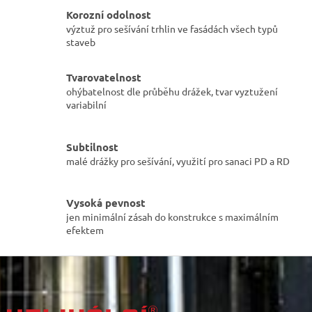
v
a
Korozní odolnost
á
c
výztuž pro sešívání trhlin ve fasádách všech typů
n
í
í
staveb
p
r
v
Tvarovatelnost
k
ohýbatelnost dle průběhu drážek, tvar vyztužení
y
variabilní
v
ý
p
Subtilnost
i
malé drážky pro sešívání, využití pro sanaci PD a RD
s
u
Vysoká pevnost
jen minimální zásah do konstrukce s maximálním
efektem
Z
á
p
a