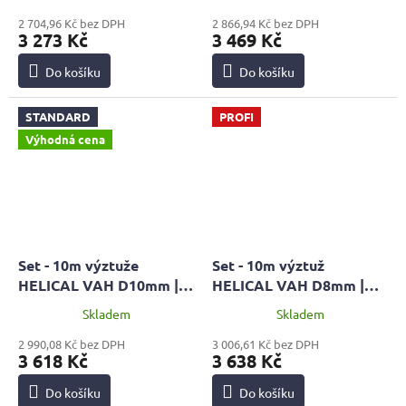
60 + pistol HOBBY
pistol HOBBY
2 704,96 Kč bez DPH
2 866,94 Kč bez DPH
3 273 Kč
3 469 Kč
Do košíku
Do košíku
STANDARD
PROFI
Výhodná cena
Set - 10m výztuže
Set - 10m výztuž
HELICAL VAH D10mm |
HELICAL VAH D8mm |
STANDARD + malta MPC
PROFI + malta MPC 60 +
Skladem
Skladem
60 + pistol HOBBY
pistol HOBBY
2 990,08 Kč bez DPH
3 006,61 Kč bez DPH
3 618 Kč
3 638 Kč
Do košíku
Do košíku