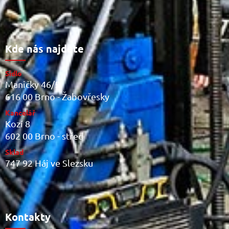
Kde nás najdete
Sídlo
Maničky 46/5
616 00 Brno - Žabovřesky
Kancelář
Kozí 8
602 00 Brno - střed
Sklad
747 92 Háj ve Slezsku
Kontakty