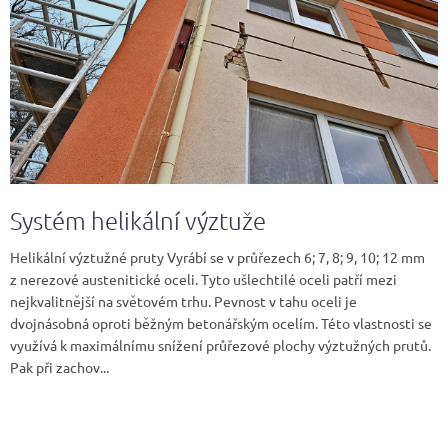
č
l
á
n
k
ů
Systém helikální výztuže
Helikální výztužné pruty Vyrábí se v průřezech 6; 7, 8; 9, 10; 12 mm
z nerezové austenitické oceli. Tyto ušlechtilé oceli patří mezi
nejkvalitnější na světovém trhu. Pevnost v tahu oceli je
dvojnásobná oproti běžným betonářským ocelím. Této vlastnosti se
využívá k maximálnímu snížení průřezové plochy výztužných prutů.
Pak při zachov...