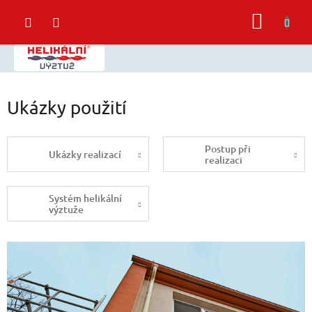
Přejít
NÁKUP
na
obsah
KOŠÍK
Ukázky použití
Postup při
Ukázky realizací
realizaci
Systém helikální
výztuže
V
ý
p
i
s