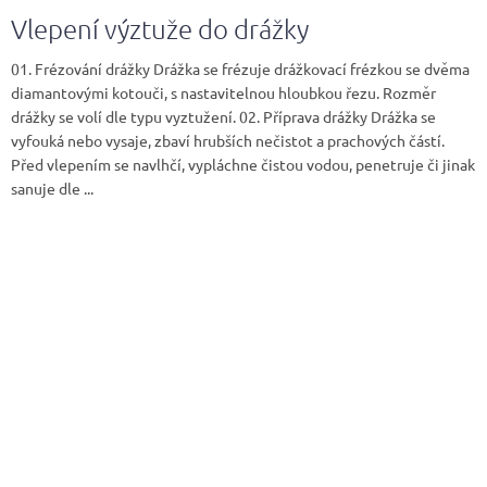
Vlepení výztuže do drážky
01. Frézování drážky Drážka se frézuje drážkovací frézkou se dvěma
diamantovými kotouči, s nastavitelnou hloubkou řezu. Rozměr
drážky se volí dle typu vyztužení. 02. Příprava drážky Drážka se
vyfouká nebo vysaje, zbaví hrubších nečistot a prachových částí.
Před vlepením se navlhčí, vypláchne čistou vodou, penetruje či jinak
sanuje dle ...