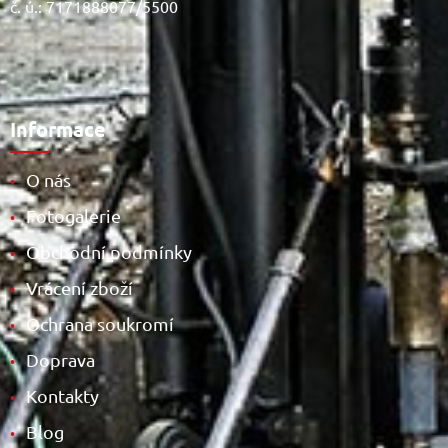
č. ú.: 7171888077/5500
Informace
O nás
•
Fotogalerie
•
Obchodní podmínky
•
Vrácení zboží
•
Ochrana soukromí
•
Doprava
•
Kontakty
•
Blog
•