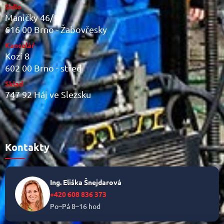
Sídlo
Maničky 46/5
616 00 Brno - Žabovřesky
Kancelář
Kozí 8
602 00 Brno - střed
Sklad
747 92 Háj ve Slezsku
Kontakty
Ing. Eliška Šnejdarová
+420 608 836 373
Po–Pá 8–16 hod