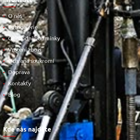
O nás
•
Fotogalerie
•
Obchodní podmínky
•
Vrácení zboží
•
Ochrana soukromí
•
Doprava
•
Kontakty
•
Blog
•
Kde nás najdete