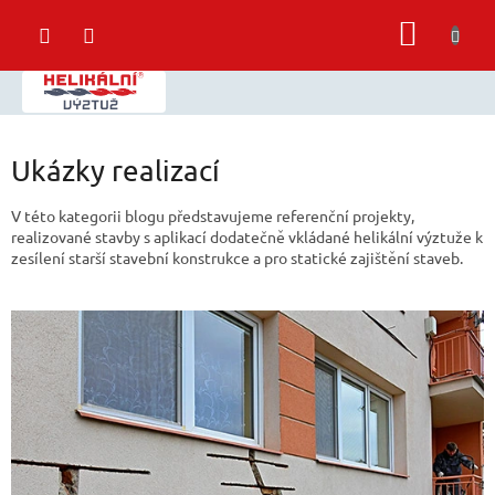
Přejít
NÁKUP
na
obsah
KOŠÍK
Ukázky realizací
V této kategorii blogu představujeme referenční projekty,
realizované stavby s aplikací dodatečně vkládané helikální výztuže k
zesílení starší stavební konstrukce a pro statické zajištění staveb.
V
ý
p
i
s
č
l
á