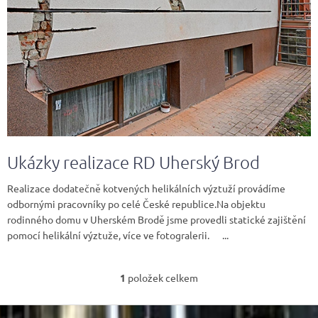
n
k
ů
Ukázky realizace RD Uherský Brod
Realizace dodatečně kotvených helikálních výztuží provádíme
odbornými pracovníky po celé České republice.Na objektu
rodinného domu v Uherském Brodě jsme provedli statické zajištění
pomocí helikální výztuže, více ve fotogralerii. ...
1
položek celkem
O
v
Z
l