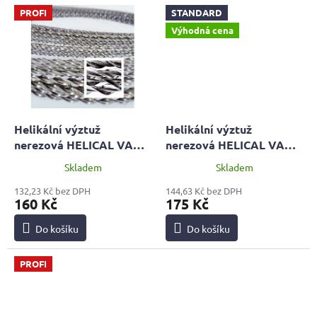
PROFI
STANDARD
Výhodná cena
Helikální výztuž
Helikální výztuž
nerezová HELICAL VAH
nerezová HELICAL VAH
D6mm, 1 metr | PROFI
D10mm, 1 metr |
Skladem
Skladem
STANDARD
132,23 Kč bez DPH
144,63 Kč bez DPH
160 Kč
175 Kč
Do košíku
Do košíku
PROFI