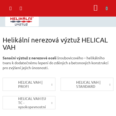
Přejít
NÁKUP
na
obsah
KOŠÍK
Helikální nerezová výztuž HELICAL
VAH
Sanační výztuž z nerezové oceli
šroubovicového – helikálního
tvaru k dodatečnému lepení do zděných a betonových konstrukcí
pro zvýšení jejich únosnosti.
HELICAL VAH |
HELICAL VAH |
PROFI
STANDARD
HELICAL VAH EU
TC -
vysokopevnostní