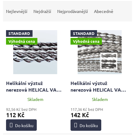
Ř
a
Nejlevnější
Nejdražší
Nejprodávanější
Abecedně
z
e
V
n
STANDARD
STANDARD
ý
í
Výhodná cena
Výhodná cena
p
p
i
r
s
o
p
d
r
u
o
k
d
t
Helikální výztuž
Helikální výztuž
u
ů
nerezová HELICAL VAH
nerezová HELICAL VAH
k
D6mm, 1 metr |
D8mm, 1 metr |
Skladem
Skladem
t
STANDARD
STANDARD
ů
92,56 Kč bez DPH
117,36 Kč bez DPH
112 Kč
142 Kč
Do košíku
Do košíku