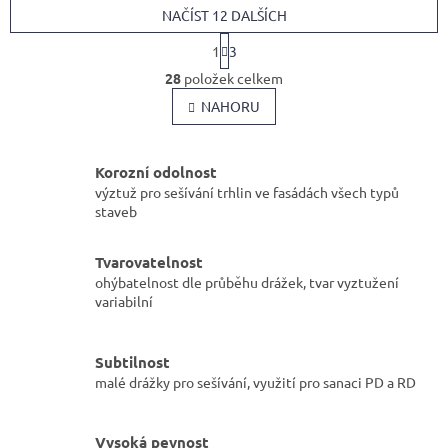
NAČÍST 12 DALŠÍCH
S
1
3
t
O
r
28
položek celkem
v
á
l
NAHORU
n
k
á
o
d
v
a
Korozní odolnost
á
c
výztuž pro sešívání trhlin ve fasádách všech typů
n
í
í
staveb
p
r
v
Tvarovatelnost
k
ohýbatelnost dle průběhu drážek, tvar vyztužení
y
variabilní
v
ý
p
Subtilnost
i
malé drážky pro sešívání, využití pro sanaci PD a RD
s
u
Vysoká pevnost