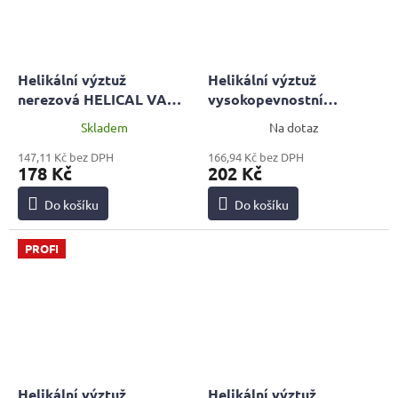
Helikální výztuž
Helikální výztuž
nerezová HELICAL VAH
vysokopevnostní
D8mm, 1 metr | PROFI
HELICAL VAH EU TC
Skladem
Na dotaz
7mm, 1 metr
147,11 Kč bez DPH
166,94 Kč bez DPH
178 Kč
202 Kč
Do košíku
Do košíku
PROFI
Helikální výztuž
Helikální výztuž