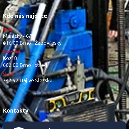
Kde nás najdete
Sídlo
Maničky 46/5
616 00 Brno - Žabovřesky
Kancelář
Kozí 8
602 00 Brno - střed
Sklad
747 92 Háj ve Slezsku
Kontakty