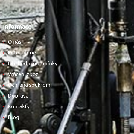
Informace
O nás
•
Fotogalerie
•
Obchodní podmínky
•
Vrácení zboží
•
Ochrana soukromí
•
Doprava
•
Kontakty
•
Blog
•