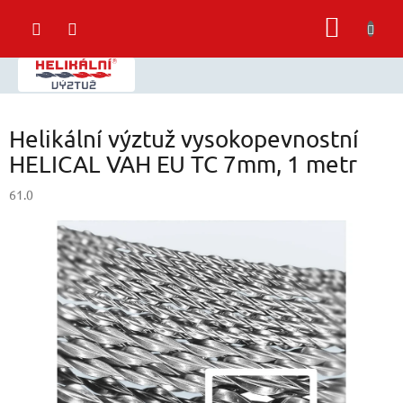
Přejít
NÁKUP
na
obsah
KOŠÍK
Helikální výztuž vysokopevnostní
HELICAL VAH EU TC 7mm, 1 metr
61.0