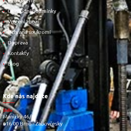
Fotogalerie
•
Obchodní podmínky
•
Vrácení zboží
•
Ochrana soukromí
•
Doprava
•
Kontakty
•
Blog
•
Kde nás najdete
Sídlo
Maničky 46/5
616 00 Brno - Žabovřesky