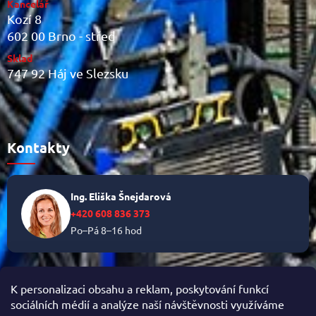
Kancelář
Kozí 8
602 00 Brno - střed
Sklad
747 92 Háj ve Slezsku
Kontakty
Ing. Eliška Šnejdarová
+420 608 836 373
Po–Pá 8–16 hod
✉
info@helikalni.cz
K personalizaci obsahu a reklam, poskytování funkcí
sociálních médií a analýze naší návštěvnosti využíváme