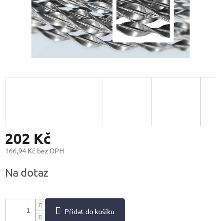
202 Kč
166,94 Kč bez DPH
Měrná
Na dotaz
cena:
Přidat do košíku