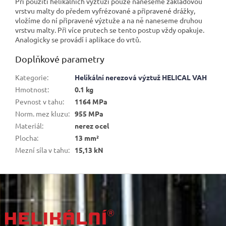
Při použití helikálních výztuží pouze naneseme základovou
vrstvu malty do předem vyfrézované a připravené drážky,
vložíme do ní připravené výztuže a na ně naneseme druhou
vrstvu malty. Při více prutech se tento postup vždy opakuje.
Analogicky se provádí i aplikace do vrtů.
Doplňkové parametry
Kategorie
:
Helikální nerezová výztuž HELICAL VAH
Hmotnost
:
0.1 kg
Pevnost v tahu
:
1164 MPa
Norm. mez kluzu
:
955 MPa
Materiál
:
nerez ocel
Plocha
:
13 mm²
Mezní síla v tahu
:
15,13 kN
Z
á
p
a
t