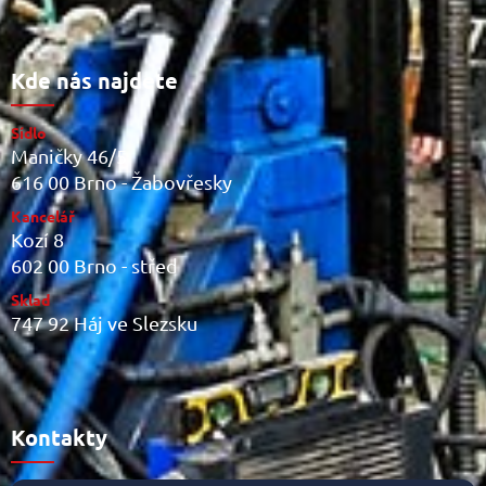
Kde nás najdete
Sídlo
Maničky 46/5
616 00 Brno - Žabovřesky
Kancelář
Kozí 8
602 00 Brno - střed
Sklad
747 92 Háj ve Slezsku
Kontakty