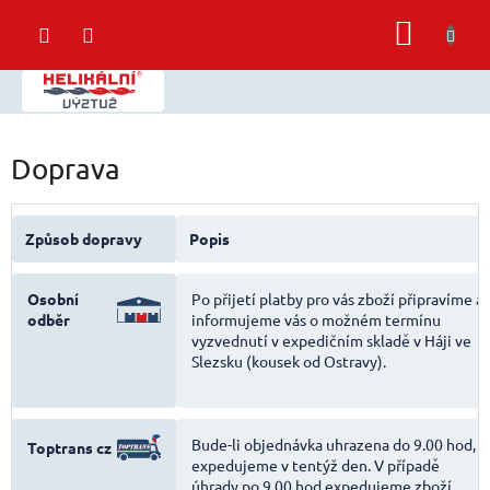
Přejít
NÁKUP
na
obsah
KOŠÍK
Doprava
Způsob dopravy
Popis
Osobní
Po přijetí platby pro vás zboží připravíme a
odběr
informujeme vás o možném termínu
vyzvednutí v expedičním skladě v Háji ve
Slezsku (kousek od Ostravy).
Bude-li objednávka uhrazena do 9.00 hod,
Toptrans cz
expedujeme v tentýž den. V případě
úhrady po 9.00 hod expedujeme zboží