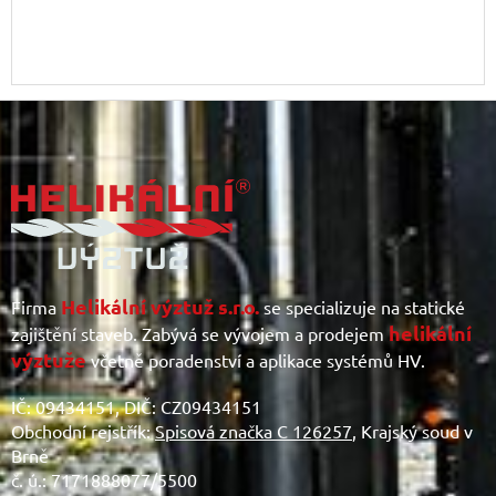
Z
á
p
a
t
í
Helikální výztuž s.r.o.
Firma
se specializuje na statické
helikální
zajištění staveb. Zabývá se vývojem a prodejem
výztuže
včetně poradenství a aplikace systémů HV.
IČ: 09434151, DIČ: CZ09434151
Obchodní rejstřík:
Spisová značka C 126257
, Krajský soud v
Brně
č. ú.: 7171888077/5500