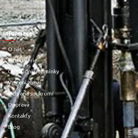
Informace
O nás
•
Fotogalerie
•
Obchodní podmínky
•
Vrácení zboží
•
Ochrana soukromí
•
Doprava
•
Kontakty
•
Blog
•