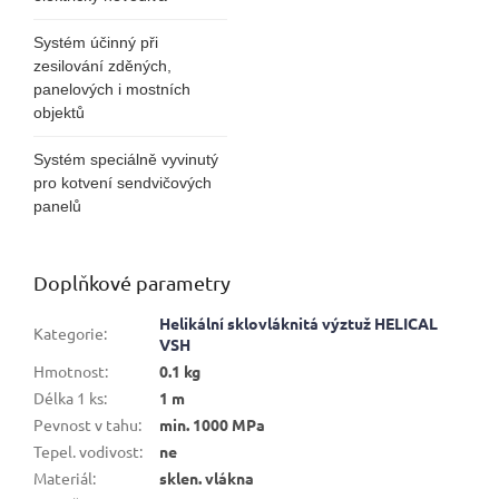
Systém účinný při
zesilování zděných,
panelových i mostních
objektů
Systém speciálně vyvinutý
pro kotvení sendvičových
panelů
Doplňkové parametry
Helikální sklovláknitá výztuž HELICAL
Kategorie
:
VSH
Hmotnost
:
0.1 kg
Délka 1 ks
:
1 m
Pevnost v tahu
:
min. 1000 MPa
Tepel. vodivost
:
ne
Materiál
:
sklen. vlákna