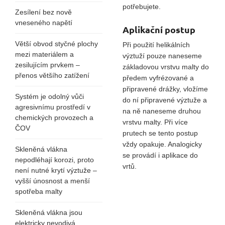
potřebujete.
Zesílení bez nově
vneseného napětí
Aplikační postup
Větší obvod styčné plochy
Při použití helikálních
mezi materiálem a
výztuží pouze naneseme
zesilujícím prvkem –
základovou vrstvu malty do
přenos většího zatížení
předem vyfrézované a
připravené drážky, vložíme
Systém je odolný vůči
do ní připravené výztuže a
agresivnímu prostředí v
na ně naneseme druhou
chemických provozech a
vrstvu malty. Při více
ČOV
prutech se tento postup
vždy opakuje. Analogicky
Skleněná vlákna
se provádí i aplikace do
nepodléhají korozi, proto
vrtů.
není nutné krytí výztuže –
vyšší únosnost a menší
spotřeba malty
Skleněná vlákna jsou
elektricky nevodivá