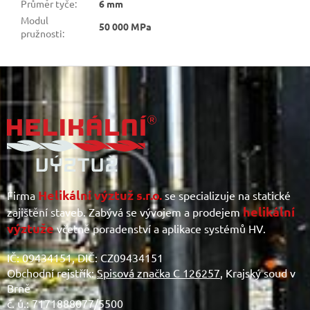
Průměr tyče
:
6 mm
Modul
50 000 MPa
pružnosti
:
Z
á
p
a
t
í
Helikální výztuž s.r.o.
Firma
se specializuje na statické
helikální
zajištění staveb. Zabývá se vývojem a prodejem
výztuže
včetně poradenství a aplikace systémů HV.
IČ: 09434151, DIČ: CZ09434151
Obchodní rejstřík:
Spisová značka C 126257
, Krajský soud v
Brně
č. ú.: 7171888077/5500