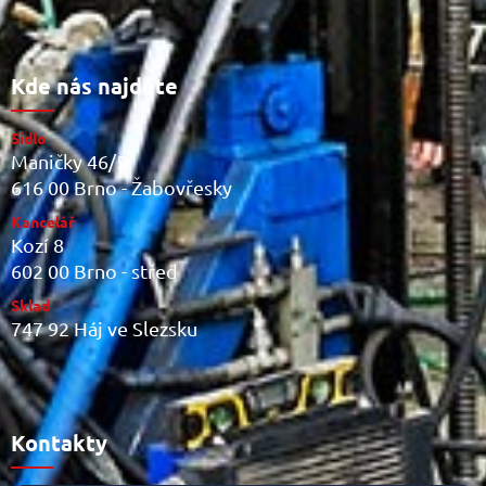
Kde nás najdete
Sídlo
Maničky 46/5
616 00 Brno - Žabovřesky
Kancelář
Kozí 8
602 00 Brno - střed
Sklad
747 92 Háj ve Slezsku
Kontakty