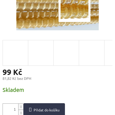
99 Kč
81,82 Kč bez DPH
Měrná
Skladem
cena:
Přidat do košíku