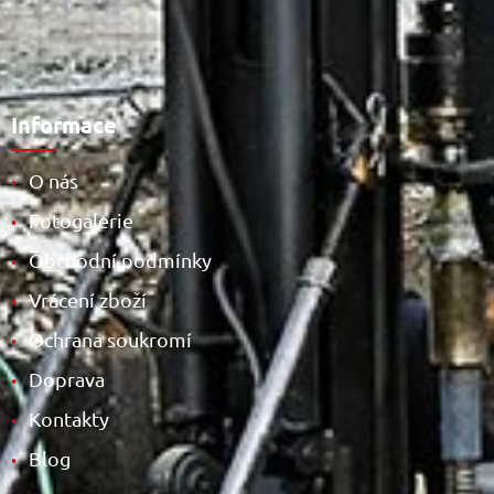
Informace
O nás
•
Fotogalerie
•
Obchodní podmínky
•
Vrácení zboží
•
Ochrana soukromí
•
Doprava
•
Kontakty
•
Blog
•