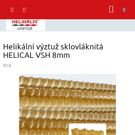
Přejít
NÁKUP
na
obsah
KOŠÍK
Helikální výztuž sklovláknitá
HELICAL VSH 8mm
92.0