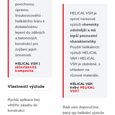
povrchovou
úpravou
HELICAL VSH je
šroubovicového -
oproti nerezové
helikálního tvaru k
výztuži
chemicky
dodatečnému
odolnější a má
lepení do zděných
lepší pevnostní
a betonových
charakteristiky
.
konstrukcí pro
Použití helikálních
zvýšení jejich
výztuží HELICAL
únosnosti.
VAH i HELICAL
HELICAL VSH |
VSH je obdobné, s
sklovláknitá
ohledem na
kompozita
různost materiálu.
HELICAL VAH
Vlastnosti výztuže
nebo
HELICAL
VSH?
Rychlá aplikace bez
většího zásahu do
Rádi vám doporučíme,
konstrukcí
který typ helikální výztuže