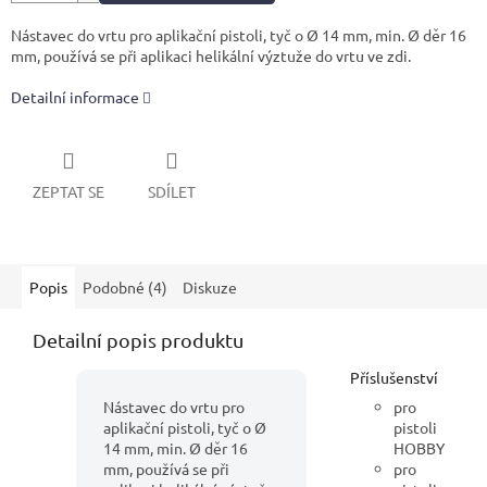
Nástavec do vrtu pro aplikační pistoli, tyč o Ø 14 mm, min. Ø děr 16
mm, používá se při aplikaci helikální výztuže do vrtu ve zdi.
Detailní informace
ZEPTAT SE
SDÍLET
Popis
Podobné (4)
Diskuze
Detailní popis produktu
Příslušenství
Nástavec do vrtu pro
pro
aplikační pistoli, tyč o Ø
pistoli
14 mm, min. Ø děr 16
HOBBY
mm, používá se při
pro