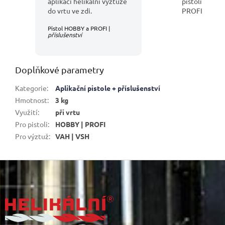
aplikaci helikální výztuže
pistoli
do vrtu ve zdi.
PROFI
Pistol HOBBY a PROFI |
příslušenství
Doplňkové parametry
Kategorie
:
Aplikační pistole + příslušenství
Hmotnost
:
3 kg
Využití
:
při vrtu
Pro pistoli
:
HOBBY | PROFI
Pro výztuž
:
VAH | VSH
Z
á
p
a
t
í