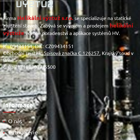
Helikální výztuž s.r.o.
Firma
se specializuje na statické
helikální
zajištění staveb. Zabývá se vývojem a prodejem
výztuže
včetně poradenství a aplikace systémů HV.
IČ: 09434151, DIČ: CZ09434151
Obchodní rejstřík:
Spisová značka C 126257
, Krajský soud v
Brně
č. ú.: 7171888077/5500
Informace
O nás
•
Fotogalerie
•