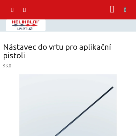
Přejít
NÁKUP
na
obsah
KOŠÍK
Nástavec do vrtu pro aplikační
pistoli
96.0