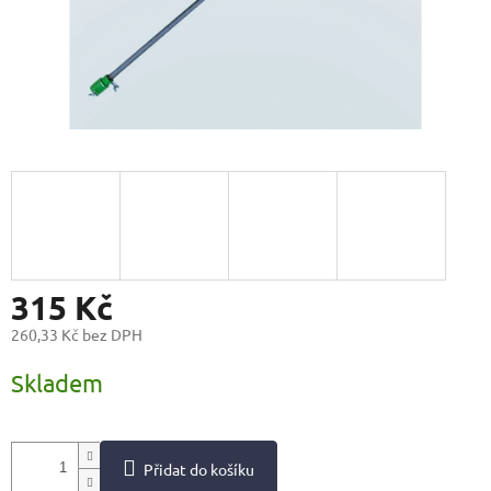
315 Kč
260,33 Kč bez DPH
Měrná
Skladem
cena:
Přidat do košíku