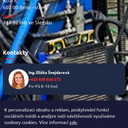
Kozí 8
602 00 Brno - střed
Sklad
747 92 Háj ve Slezsku
Kontakty
Ing. Eliška Šnejdarová
+420 608 836 373
Po–Pá 8–16 hod
✉
info@helikalni.cz
K personalizaci obsahu a reklam, poskytování funkcí
sociálních médií a analýze naší návštěvnosti využíváme
soubory cookies. Více informací
zde
.