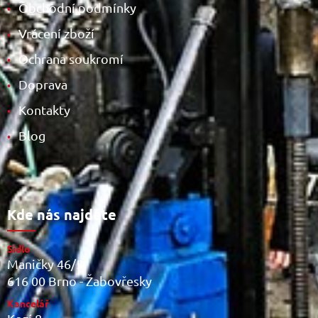
Obchodní podmínky
•
Vrácení zboží
•
Ochrana soukromí
•
Doprava
•
Kontakty
•
Blog
•
Kde nás najdete
Sídlo
Maničky 46/5
616 00 Brno - Žabovřesky
Kancelář