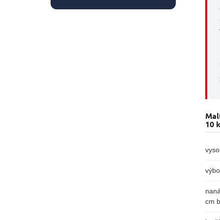
Mal
10 
vyso
výbo
naná
cm b