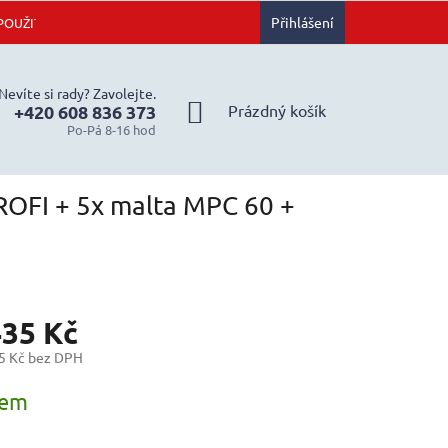
Přihlášení
POUŽITÍ
JAK NAKUPOVAT
OBCHODNÍ PODMÍNKY
ZÁSAD
Nevíte si rady? Zavolejte.
NÁKUPNÍ
Prázdný košík
+420 608 836 373
Po-Pá 8-16 hod
KOŠÍK
ROFI + 5x malta MPC 60 +
435 Kč
5 Kč bez DPH
dem