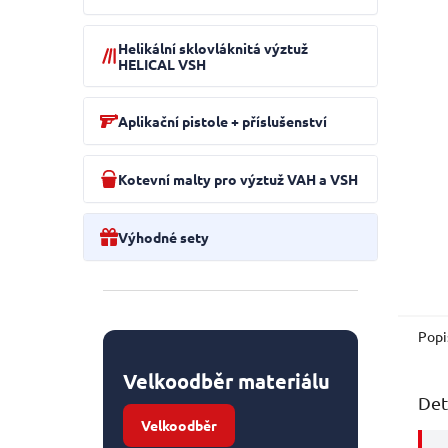
e
l
Helikální sklovláknitá výztuž
HELICAL VSH
Aplikační pistole + příslušenství
Kotevní malty pro výztuž VAH a VSH
Výhodné sety
Popi
Velkoodběr materiálu
Det
Velkoodběr