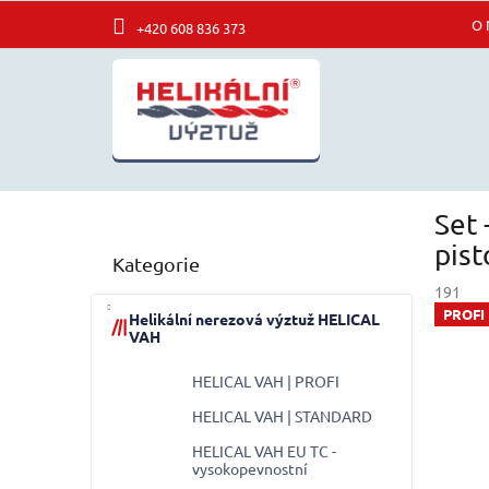
Přejít
O 
+420 608 836 373
na
obsah
P
Set
o
Přeskočit
s
pis
Kategorie
kategorie
t
191
r
PROFI
a
Helikální nerezová výztuž HELICAL
VAH
n
n
HELICAL VAH | PROFI
í
p
HELICAL VAH | STANDARD
a
HELICAL VAH EU TC -
n
vysokopevnostní