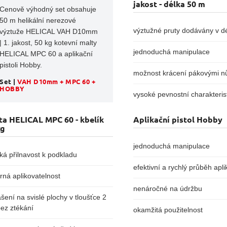
jakost - délka 50 m
Cenově výhodný set obsahuje
50 m helikální nerezové
výztužné pruty dodávány v d
výztuže HELICAL VAH D10mm
| 1. jakost, 50 kg kotevní malty
jednoduchá manipulace
HELICAL MPC 60 a aplikační
pistoli Hobby.
možnost krácení pákovými n
Set |
VAH D10mm + MPC 60 +
HOBBY
vysoké pevnostní charakteris
ta HELICAL MPC 60 - kbelík
Aplikační pistol Hobby
kg
jednoduchá manipulace
ká přilnavost k podkladu
efektivní a rychlý průběh apl
rná aplikovatelnost
nenáročné na údržbu
šení na svislé plochy v tloušťce 2
ez ztékání
okamžitá použitelnost