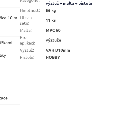
výztuž + malta + pistole
Hmotnost
:
56 kg
Obsah
élce 10 m
11 ks
setu
:
Malta
:
MPC 60
Pro
výztuže
aplikaci
:
ůžkami
Výztuž
:
VAH D10mm
tiky
Pistole
:
HOBBY
ikace