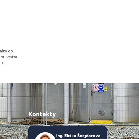
alty do
hou vrstvu
u).
Kontakty
Ing. Eliška Šnejdarová