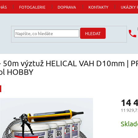
NÁS
FOTOGALERIE
DOPRAVA
KONTAKTY
UKÁZKY 
HLEDAT
 - 50m výztuž HELICAL VAH D10mm | P
tol HOBBY
14 
11 929,7
Měrná
Skla
cena: