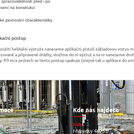
í zpracovatelností před i po
sení na konstrukci
ké pevnostní charakteristiky
kační postup
použití helikální výztuže naneseme aplikační pistolí základovou vrstvu m
ézované a připravené drážky, vložíme do ní výztuž a na ni naneseme dru
y. Při více prutech se tento postup opakuje (stejně tak u aplikace do vrt
rmace
Kde nás najdete
Sídlo
ás
Maničky 46/5