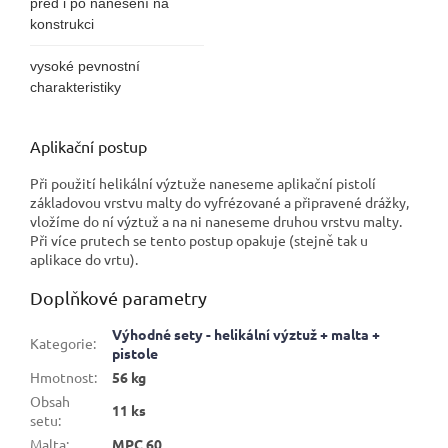
před i po nanesení na
konstrukci
vysoké pevnostní
charakteristiky
Aplikační postup
Při použití helikální výztuže naneseme aplikační pistolí
základovou vrstvu malty do vyfrézované a připravené drážky,
vložíme do ní výztuž a na ni naneseme druhou vrstvu malty.
Při více prutech se tento postup opakuje (stejně tak u
aplikace do vrtu).
Doplňkové parametry
Výhodné sety - helikální výztuž + malta +
Kategorie
:
pistole
Hmotnost
:
56 kg
Obsah
11 ks
setu
:
Malta
:
MPC 60