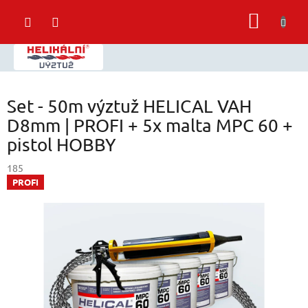
Přejít
NÁKUP
na
obsah
KOŠÍK
Set - 50m výztuž HELICAL VAH
D8mm | PROFI + 5x malta MPC 60 +
pistol HOBBY
185
PROFI