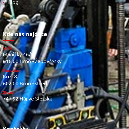
Blog
•
Kde nás najdete
Sídlo
Maničky 46/5
616 00 Brno - Žabovřesky
Kancelář
Kozí 8
602 00 Brno - střed
Sklad
747 92 Háj ve Slezsku
Kontakty