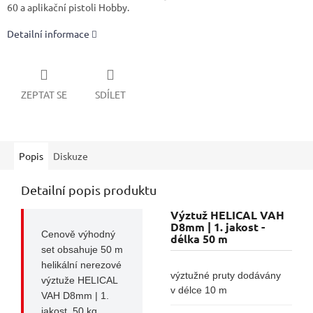
60 a aplikační pistoli Hobby.
Detailní informace
ZEPTAT SE
SDÍLET
Popis
Diskuze
Detailní popis produktu
Výztuž HELICAL VAH
D8mm | 1. jakost -
Cenově výhodný
délka 50 m
set obsahuje 50 m
helikální nerezové
výztužné pruty dodávány
výztuže HELICAL
v délce 10 m
VAH D8mm | 1.
jakost, 50 kg