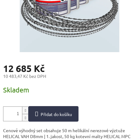
12 685 Kč
10 483,47 Kč bez DPH
Měrná
Skladem
cena:
Přidat do košíku
Cenově výhodný set obsahuje 50 m helikální nerezové výztuže
HELICAL VAH D8mm | 1. jakost, 50 kg kotevní malty HELICAL MPC