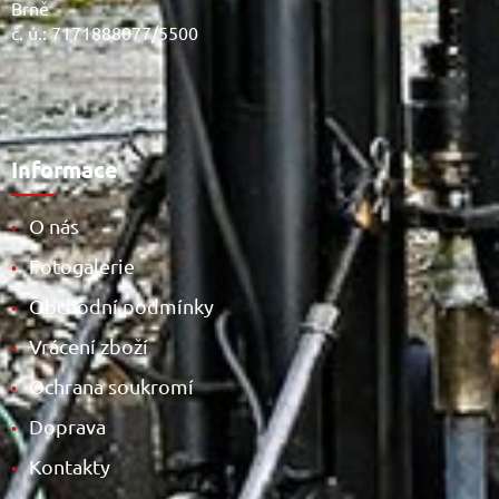
Brně
č. ú.: 7171888077/5500
Informace
O nás
•
Fotogalerie
•
Obchodní podmínky
•
Vrácení zboží
•
Ochrana soukromí
•
Doprava
•
Kontakty
•